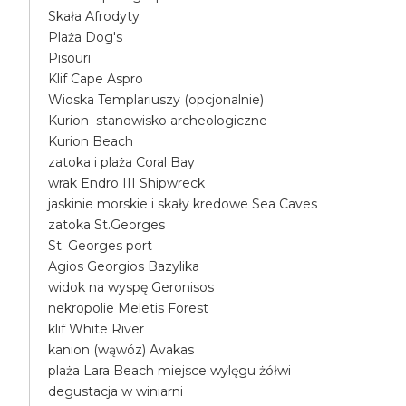
Skała Afrodyty
Plaża Dog's
Pisouri
Klif Cape Aspro
Wioska Templariuszy (opcjonalnie)
Kurion stanowisko archeologiczne
Kurion Beach
zatoka i plaża Coral Bay
wrak Endro III Shipwreck
jaskinie morskie i skały kredowe Sea Caves
zatoka St.Georges
St. Georges port
Agios Georgios Bazylika
widok na wyspę Geronisos
nekropolie Meletis Forest
klif White River
kanion (wąwóz) Avakas
plaża Lara Beach miejsce wylęgu żółwi
degustacja w winiarni