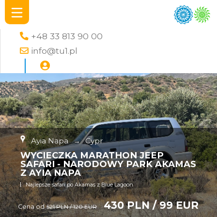
+48 33 813 90 00
info@tu1.pl
Ayia Napa
→
Cypr
WYCIECZKA MARATHON JEEP
SAFARI - NARODOWY PARK AKAMAS
Z AYIA NAPA
Najlepsze safari po Akamas z Blue Lagoon
430 PLN / 99 EUR
Cena od
521 PLN / 120 EUR