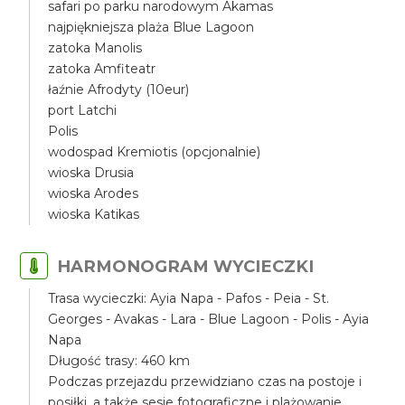
safari po parku narodowym Akamas
najpiękniejsza plaża Blue Lagoon
zatoka Manolis
zatoka Amfiteatr
łaźnie Afrodyty (10eur)
port Latchi
Polis
wodospad Kremiotis (opcjonalnie)
wioska Drusia
wioska Arodes
wioska Katikas
HARMONOGRAM WYCIECZKI
Trasa wycieczki: Ayia Napa - Pafos - Peia - St.
Georges - Avakas - Lara - Blue Lagoon - Polis - Ayia
Napa
Długość trasy: 460 km
Podczas przejazdu przewidziano czas na postoje i
posiłki, a także sesje fotograficzne i plażowanie