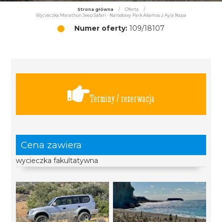
Strona główna
/
Oferta
/
Wycieczka Marathon Jeep Safari - Narodowy Park Akamas z Ayia Napa
Numer oferty:
109/18107
Terminy / rezerwacja
Cena zawiera
wycieczka fakultatywna