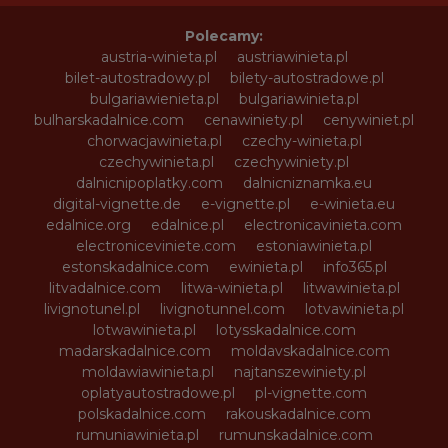
Polecamy:
austria-winieta.pl
austriawinieta.pl
bilet-autostradowy.pl
bilety-autostradowe.pl
bulgariawienieta.pl
bulgariawinieta.pl
bulharskadalnice.com
cenawiniety.pl
cenywiniet.pl
chorwacjawinieta.pl
czechy-winieta.pl
czechywinieta.pl
czechywiniety.pl
dalnicnipoplatky.com
dalnicniznamka.eu
digital-vignette.de
e-vignette.pl
e-winieta.eu
edalnice.org
edalnice.pl
electronicavinieta.com
electroniceviniete.com
estoniawinieta.pl
estonskadalnice.com
ewinieta.pl
info365.pl
litvadalnice.com
litwa-winieta.pl
litwawinieta.pl
livignotunel.pl
livignotunnel.com
lotvawinieta.pl
lotwawinieta.pl
lotysskadalnice.com
madarskadalnice.com
moldavskadalnice.com
moldawiawinieta.pl
najtanszewiniety.pl
oplatyautostradowe.pl
pl-vignette.com
polskadalnice.com
rakouskadalnice.com
rumuniawinieta.pl
rumunskadalnice.com