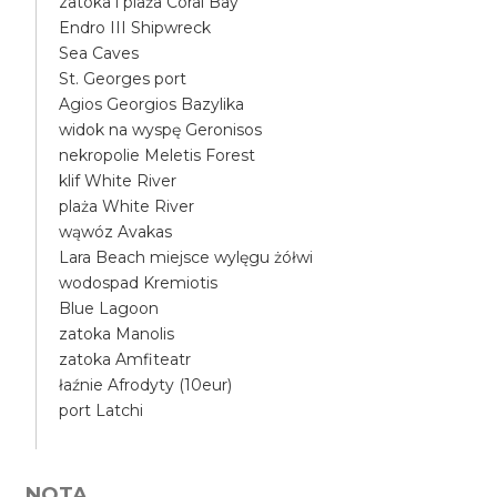
zatoka i plaża Coral Bay
Endro III Shipwreck
Sea Caves
St. Georges port
Agios Georgios Bazylika
widok na wyspę Geronisos
nekropolie Meletis Forest
klif White River
plaża White River
wąwóz Avakas
Lara Beach miejsce wylęgu żółwi
wodospad Kremiotis
Blue Lagoon
zatoka Manolis
zatoka Amfiteatr
łaźnie Afrodyty (10eur)
port Latchi
NOTA