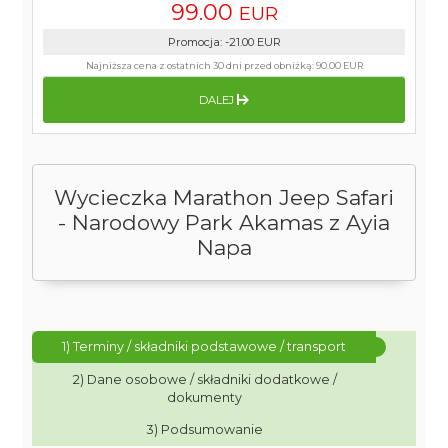
99.00
EUR
Promocja
:
-21.00
EUR
Najniższa cena z ostatnich 30 dni przed obniżką:
90.00 EUR
DALEJ
Wycieczka Marathon Jeep Safari
- Narodowy Park Akamas z Ayia
Napa
1) Terminy / składniki podstawowe / transport
2) Dane osobowe / składniki dodatkowe /
dokumenty
3) Podsumowanie