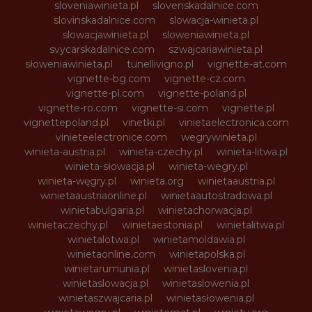
sloveniawinieta.pl
slovenskadalnice.com
slovinskadalnice.com
slowacja-winieta.pl
slowacjawinieta.pl
sloweniawinieta.pl
svycarskadalnice.com
szwajcariawinieta.pl
słoweniawinieta.pl
tunellivigno.pl
vignette-at.com
vignette-bg.com
vignette-cz.com
vignette-pl.com
vignette-poland.pl
vignette-ro.com
vignette-si.com
vignette.pl
vignettepoland.pl
vinetki.pl
vinietaelectronica.com
vinieteelectronice.com
wegrywinieta.pl
winieta-austria.pl
winieta-czechy.pl
winieta-litwa.pl
winieta-słowacja.pl
winieta-wegry.pl
winieta-węgry.pl
winieta.org
winietaaustria.pl
winietaaustriaonline.pl
winietaautostradowa.pl
winietabulgaria.pl
winietachorwacja.pl
winietaczechy.pl
winietaestonia.pl
winietalitwa.pl
winietalotwa.pl
winietamoldawia.pl
winietaonline.com
winietapolska.pl
winietarumunia.pl
winietaslovenia.pl
winietaslowacja.pl
winietaslowenia.pl
winietaszwajcaria.pl
winietasłowenia.pl