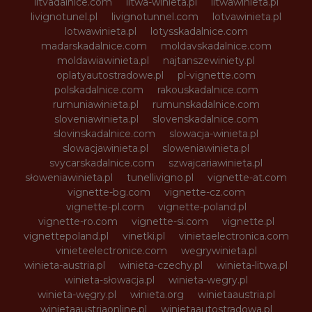
litvadalnice.com
litwa-winieta.pl
litwawinieta.pl
livignotunel.pl
livignotunnel.com
lotvawinieta.pl
lotwawinieta.pl
lotysskadalnice.com
madarskadalnice.com
moldavskadalnice.com
moldawiawinieta.pl
najtanszewiniety.pl
oplatyautostradowe.pl
pl-vignette.com
polskadalnice.com
rakouskadalnice.com
rumuniawinieta.pl
rumunskadalnice.com
sloveniawinieta.pl
slovenskadalnice.com
slovinskadalnice.com
slowacja-winieta.pl
slowacjawinieta.pl
sloweniawinieta.pl
svycarskadalnice.com
szwajcariawinieta.pl
słoweniawinieta.pl
tunellivigno.pl
vignette-at.com
vignette-bg.com
vignette-cz.com
vignette-pl.com
vignette-poland.pl
vignette-ro.com
vignette-si.com
vignette.pl
vignettepoland.pl
vinetki.pl
vinietaelectronica.com
vinieteelectronice.com
wegrywinieta.pl
winieta-austria.pl
winieta-czechy.pl
winieta-litwa.pl
winieta-słowacja.pl
winieta-wegry.pl
winieta-węgry.pl
winieta.org
winietaaustria.pl
winietaaustriaonline.pl
winietaautostradowa.pl