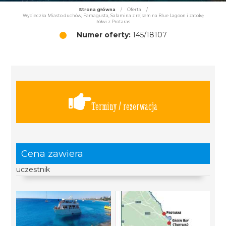
Strona główna
/
Oferta
/
Wycieczka Miasto duchów, Famagusta, Salamina z rejsem na Blue Lagoon i zatokę
żółwi z Protaras
Numer oferty:
145/18107
Terminy / rezerwacja
Cena zawiera
uczestnik