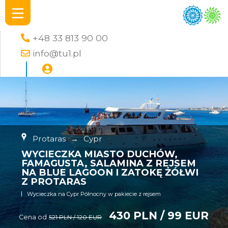
+48 33 813 90 00
info@tu1.pl
Protaras
→
Cypr
WYCIECZKA MIASTO DUCHÓW,
FAMAGUSTA, SALAMINA Z REJSEM
NA BLUE LAGOON I ZATOKĘ ŻÓŁWI
Z PROTARAS
Wycieczka na Cypr Północny w pakiecie z rejsem
430 PLN / 99 EUR
Cena od
521 PLN / 120 EUR