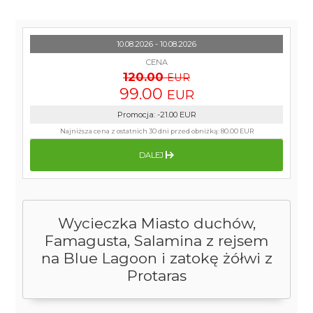
10.08.2026 - 10.08.2026
CENA
120.00
EUR
99.00
EUR
Promocja
:
-21.00
EUR
Najniższa cena z ostatnich 30 dni przed obniżką:
80.00 EUR
DALEJ
Wycieczka Miasto duchów,
Famagusta, Salamina z rejsem
na Blue Lagoon i zatokę żółwi z
Protaras