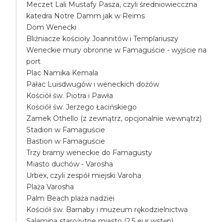
Meczet Lali Mustafy Pasza, czyli średniowiecczna
katedra Notre Damm jak w Reims
Dom Wenecki
Bliźniacze kościoły Joannitów i Templariuszy
Weneckie mury obronne w Famaguście - wyjście na
port
Plac Namika Kemala
Pałac Luisdwugów i weneckich dożów
Kościół św. Piotra i Pawła
Kościół św. Jerzego Łacińskiego
Zamek Othello (z zewnątrz, opcjonalnie wewnątrz)
Stadion w Famaguście
Bastion w Famaguście
Trzy bramy weneckie do Famagusty
Miasto duchów - Varosha
Urbex, czyli zespół miejski Varoha
Plaża Varosha
Palm Beach plaża nadziei
Kościół św. Barnaby i muzeum rękodzielnictwa
Salamina starożytne miasto (2.5 eur wstęp)