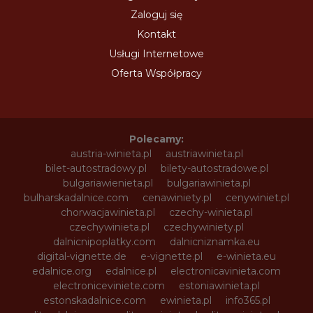
Zaloguj się
Kontakt
Usługi Internetowe
Oferta Współpracy
Polecamy:
austria-winieta.pl
austriawinieta.pl
bilet-autostradowy.pl
bilety-autostradowe.pl
bulgariawienieta.pl
bulgariawinieta.pl
bulharskadalnice.com
cenawiniety.pl
cenywiniet.pl
chorwacjawinieta.pl
czechy-winieta.pl
czechywinieta.pl
czechywiniety.pl
dalnicnipoplatky.com
dalnicniznamka.eu
digital-vignette.de
e-vignette.pl
e-winieta.eu
edalnice.org
edalnice.pl
electronicavinieta.com
electroniceviniete.com
estoniawinieta.pl
estonskadalnice.com
ewinieta.pl
info365.pl