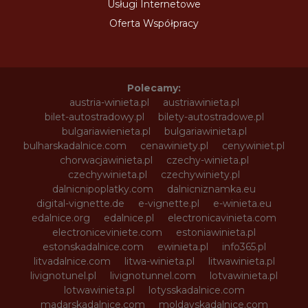
Usługi Internetowe
Oferta Współpracy
Polecamy:
austria-winieta.pl
austriawinieta.pl
bilet-autostradowy.pl
bilety-autostradowe.pl
bulgariawienieta.pl
bulgariawinieta.pl
bulharskadalnice.com
cenawiniety.pl
cenywiniet.pl
chorwacjawinieta.pl
czechy-winieta.pl
czechywinieta.pl
czechywiniety.pl
dalnicnipoplatky.com
dalnicniznamka.eu
digital-vignette.de
e-vignette.pl
e-winieta.eu
edalnice.org
edalnice.pl
electronicavinieta.com
electroniceviniete.com
estoniawinieta.pl
estonskadalnice.com
ewinieta.pl
info365.pl
litvadalnice.com
litwa-winieta.pl
litwawinieta.pl
livignotunel.pl
livignotunnel.com
lotvawinieta.pl
lotwawinieta.pl
lotysskadalnice.com
madarskadalnice.com
moldavskadalnice.com