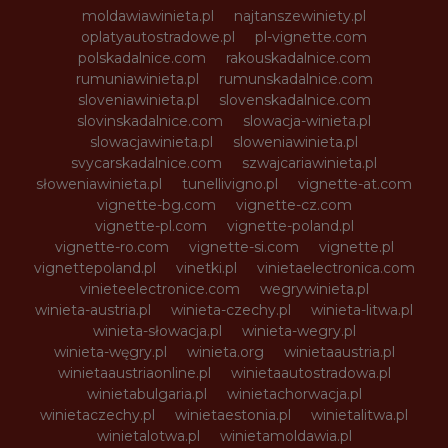
moldawiawinieta.pl
najtanszewiniety.pl
oplatyautostradowe.pl
pl-vignette.com
polskadalnice.com
rakouskadalnice.com
rumuniawinieta.pl
rumunskadalnice.com
sloveniawinieta.pl
slovenskadalnice.com
slovinskadalnice.com
slowacja-winieta.pl
slowacjawinieta.pl
sloweniawinieta.pl
svycarskadalnice.com
szwajcariawinieta.pl
słoweniawinieta.pl
tunellivigno.pl
vignette-at.com
vignette-bg.com
vignette-cz.com
vignette-pl.com
vignette-poland.pl
vignette-ro.com
vignette-si.com
vignette.pl
vignettepoland.pl
vinetki.pl
vinietaelectronica.com
vinieteelectronice.com
wegrywinieta.pl
winieta-austria.pl
winieta-czechy.pl
winieta-litwa.pl
winieta-słowacja.pl
winieta-wegry.pl
winieta-węgry.pl
winieta.org
winietaaustria.pl
winietaaustriaonline.pl
winietaautostradowa.pl
winietabulgaria.pl
winietachorwacja.pl
winietaczechy.pl
winietaestonia.pl
winietalitwa.pl
winietalotwa.pl
winietamoldawia.pl