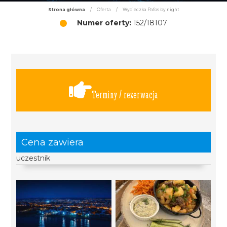
Strona główna
/
Oferta
/
Wycieczka Pafos by night
Numer oferty:
152/18107
Terminy / rezerwacja
Cena zawiera
uczestnik