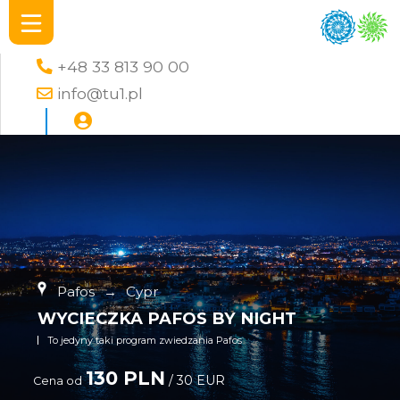
+48 33 813 90 00
info@tu1.pl
Pafos
→
Cypr
WYCIECZKA PAFOS BY NIGHT
To jedyny taki program zwiedzania Pafos
130 PLN
/ 30 EUR
Cena od