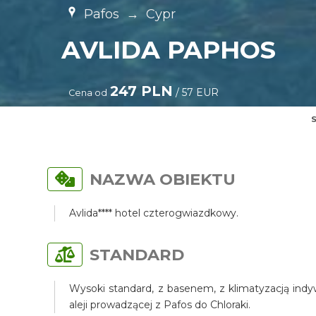
Pafos
→
Cypr
AVLIDA PAPHOS
247 PLN
/ 57 EUR
Cena od
S
NAZWA OBIEKTU
Avlida**** hotel czterogwiazdkowy.
STANDARD
Wysoki standard, z basenem, z klimatyzacją indy
aleji prowadzącej z Pafos do Chloraki.