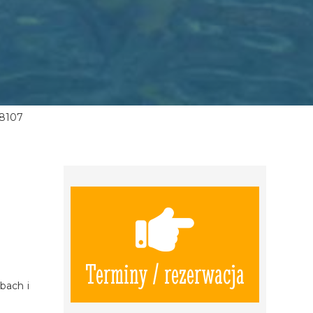
8107
Terminy / rezerwacja
bach i