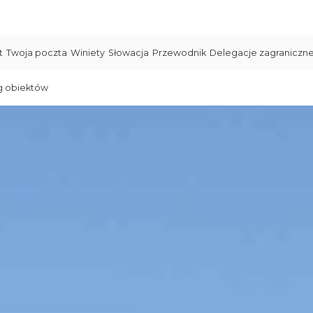
t
Twoja poczta
Winiety
Słowacja
Przewodnik
Delegacje zagraniczn
g obiektów