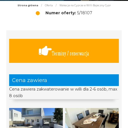
Strona główna
/
Oferta
/
Wakacje na Cyprze w Willi Bajeczny Cypr
Numer oferty:
5/18107
Terminy / rezerwacja
Cena zawiera
Cena zawiera zakwaterowanie w willi dla 2-6 osób, max
8 osób