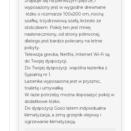
znajduje się na pierwszym piętrze, i
wyposażony jest w wygodne drewniane
łóżko o rozmiarze 100x200 cm, nocną
szafkę, trzydrzwiową szafę, krzesło ze
stoliczkiem. Pokój ten jest mniej
nasłoneczniony, od strony północnej,
dlatego jest bardzo polecany na letnie
pobyty.
Telewizja grecka, Netflix, Internet Wi-Fi są
do Twojej dyspozycji.
Do Twojej dyspozycji wspólna łazienka z
Sypialnią nr 1.
Łazienka wyposażona jest w prysznic,
toaletę i umywalkę.
W razie potrzeby można doposażyć pokój w
dodatkowe łóżko.
Do dyspozycji Gości latem indywidualna
klimatyzacja, a zimą grzejnik olejowy i
ogrzewanie klimatyzacją.