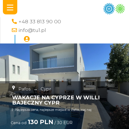
+48 33 813 90 00
info@tu1.pl
Pafos
→
Cypr
WAKACJE NA CYPRZE W WILLI
BAJECZNY CYPR
Najlepsza cena, najlepsze miejsce w Pafos, naj naj
130 PLN
/ 30 EUR
Cena od