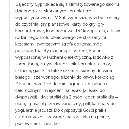
Bajeczny Cypr składa się z klimatyzowanego salonu
dziennego ze skórzanym kompletem
wypoczynkowym, TV Sat, wyposażony w bestsellery
do czytania, gry planszowe, karty do gry, gry
komputerowe, kino domowe, PC komputera, a także
rodzinnego stołu obiadowego ze skórzanymi
krzesłami, tworzącymi strefę do konsumpcji
posiłków, toalety dziennej z lustrem, kuchni
wyposażonej w kuchenkę elektryczną, lodówkę z
zamrażarką, zmywarkę, czajnik, komplet talerzy,
sztućce, garnki, a także szklanki, kielichy do wina
białego i czerwonego, filiżanki do kawy, korkociąg.
Z kuchni przejście do mini ogrodu z basenem
całorocznym, miejscem na leżaki (2 leżaki do
dyspozycji) , dwa stoliki dla 2 osób, jeden stolik dla 4
osób, 1 parasol przeciwsłoneczny, grill, karimaty do
yogi, letnie jacuzzi. Do dyspozycji Gości pralka
automatyczna i zewnętrzna suszarka na pranie,
prasowalnica i żelazko.