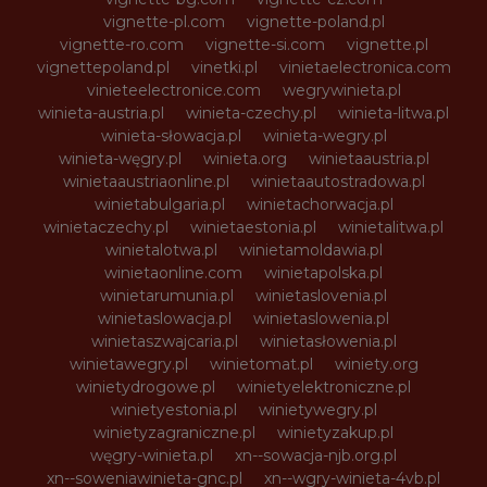
vignette-pl.com
vignette-poland.pl
vignette-ro.com
vignette-si.com
vignette.pl
vignettepoland.pl
vinetki.pl
vinietaelectronica.com
vinieteelectronice.com
wegrywinieta.pl
winieta-austria.pl
winieta-czechy.pl
winieta-litwa.pl
winieta-słowacja.pl
winieta-wegry.pl
winieta-węgry.pl
winieta.org
winietaaustria.pl
winietaaustriaonline.pl
winietaautostradowa.pl
winietabulgaria.pl
winietachorwacja.pl
winietaczechy.pl
winietaestonia.pl
winietalitwa.pl
winietalotwa.pl
winietamoldawia.pl
winietaonline.com
winietapolska.pl
winietarumunia.pl
winietaslovenia.pl
winietaslowacja.pl
winietaslowenia.pl
winietaszwajcaria.pl
winietasłowenia.pl
winietawegry.pl
winietomat.pl
winiety.org
winietydrogowe.pl
winietyelektroniczne.pl
winietyestonia.pl
winietywegry.pl
winietyzagraniczne.pl
winietyzakup.pl
węgry-winieta.pl
xn--sowacja-njb.org.pl
xn--soweniawinieta-gnc.pl
xn--wgry-winieta-4vb.pl