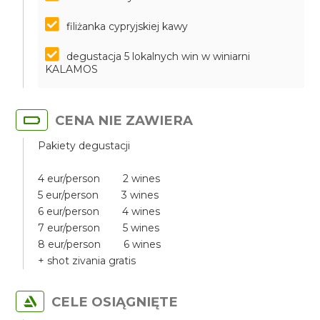
filiżanka cypryjskiej kawy
degustacja 5 lokalnych win w winiarni
KALAMOS
CENA NIE ZAWIERA
Pakiety degustacji
4 eur/person 2 wines
5 eur/person 3 wines
6 eur/person 4 wines
7 eur/person 5 wines
8 eur/person 6 wines
+ shot zivania gratis
CELE OSIĄGNIĘTE