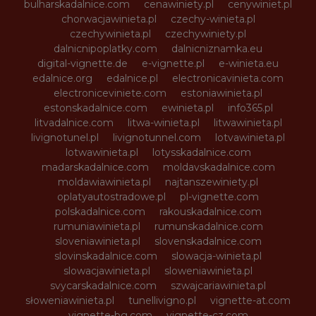
bulharskadalnice.com
cenawiniety.pl
cenywiniet.pl
chorwacjawinieta.pl
czechy-winieta.pl
czechywinieta.pl
czechywiniety.pl
dalnicnipoplatky.com
dalnicniznamka.eu
digital-vignette.de
e-vignette.pl
e-winieta.eu
edalnice.org
edalnice.pl
electronicavinieta.com
electroniceviniete.com
estoniawinieta.pl
estonskadalnice.com
ewinieta.pl
info365.pl
litvadalnice.com
litwa-winieta.pl
litwawinieta.pl
livignotunel.pl
livignotunnel.com
lotvawinieta.pl
lotwawinieta.pl
lotysskadalnice.com
madarskadalnice.com
moldavskadalnice.com
moldawiawinieta.pl
najtanszewiniety.pl
oplatyautostradowe.pl
pl-vignette.com
polskadalnice.com
rakouskadalnice.com
rumuniawinieta.pl
rumunskadalnice.com
sloveniawinieta.pl
slovenskadalnice.com
slovinskadalnice.com
slowacja-winieta.pl
slowacjawinieta.pl
sloweniawinieta.pl
svycarskadalnice.com
szwajcariawinieta.pl
słoweniawinieta.pl
tunellivigno.pl
vignette-at.com
vignette-bg.com
vignette-cz.com