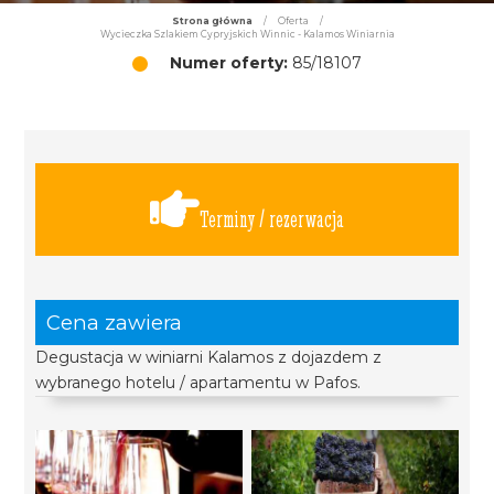
Strona główna
/
Oferta
/
Wycieczka Szlakiem Cypryjskich Winnic - Kalamos Winiarnia
Numer oferty:
85/18107
Terminy / rezerwacja
Cena zawiera
Degustacja w winiarni Kalamos z dojazdem z
wybranego hotelu / apartamentu w Pafos.