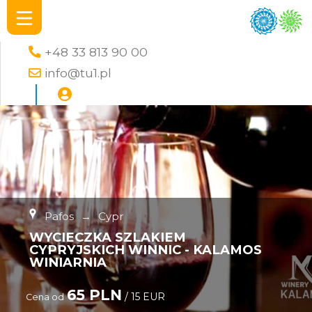
+48 33 813 90 00
info@tu1.pl
Pafos
→
Cypr
WYCIECZKA SZLAKIEM
CYPRYJSKICH WINNIC - KALAMOS
WINIARNIA
65 PLN
/ 15 EUR
Cena od