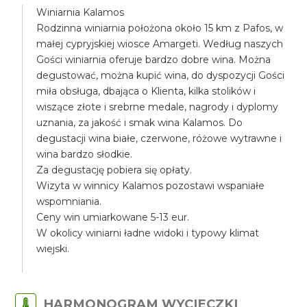
Winiarnia Kalamos
Rodzinna winiarnia położona około 15 km z Pafos, w
małej cypryjskiej wiosce Amargeti. Według naszych
Gości winiarnia oferuje bardzo dobre wina. Można
degustować, można kupić wina, do dyspozycji Gości
miła obsługa, dbająca o Klienta, kilka stolików i
wiszące złote i srebrne medale, nagrody i dyplomy
uznania, za jakość i smak wina Kalamos. Do
degustacji wina białe, czerwone, różowe wytrawne i
wina bardzo słodkie.
Za degustację pobiera się opłaty.
Wizyta w winnicy Kalamos pozostawi wspaniałe
wspomniania.
Ceny win umiarkowane 5-13 eur.
W okolicy winiarni ładne widoki i typowy klimat
wiejski.
HARMONOGRAM WYCIECZKI