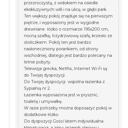
przezroczystą, z widokiem na osiedle
ekskluzywnych willi i na ulicę, w głębi park.
Ten większy pokój znajduje się na pierwszym
piętrze, i wyposażony jest w wygodne
drewniane łóżko o rozmiarze 195x200 cm,
nocną szafkę, trzydrzwiową szafę, krzesło ze
stoliczkiem. Pokój ten jest bardzo
nasłoneczniony porankiem, od strony
wschodniej, dlatego jest bardzo polecany na
letnie pobyty.
Telewizja grecka, Netflix, Internet Wi-Fi są
do Twojej dyspozycji.
Do Twojej dyspozycji wspólna łazienka z
Sypialnią nr 2.
Łazienka wyposażona jest w prysznic,
toaletę i umywalkę.
W razie potrzeby można doposażyć pokój w
dodatkowe łóżko.
Do dyspozycji Gości latem indywidualna
klimatyzacja, a zimą grzejnik olejowy i