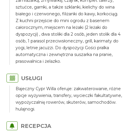
zamrażarką, zmywarkę, czajnik, komplet talerzy,
sztućce, garnki, a także szklanki, kielichy do wina
białego i czerwonego, filiżanki do kawy, korkociąg.
Z kuchni przejście do mini ogrodu z basenem
całorocznym, miejscem na leżaki (2 leżaki do
dyspozycji) , dwa stoliki dla 2 osób, jeden stolik dla 4
osób, 1 parasol przeciwsłoneczny, grill, karimaty do
yogi, letnie jacuzzi. Do dyspozycji Gości pralka
automatyczna i zewnętrzna suszarka na pranie,
prasowalnica i żelazko.
USŁUGI
Bajeczny Cypr Willa oferuje: zakwaterowanie, różne
opcje wyżywienia, transfery, wycieczki fakultatywne,
wypożyczalnię rowerów, skuterów, samochodów.
hulajnogi.
RECEPCJA