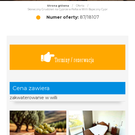
Strona główna
/
Oferta
/
Słoneczny Grudzień na Cyprze w Pafos w Willi Bajeczny Cypr
Numer oferty:
87/18107
Terminy / rezerwacja
Cena zawiera
zakwaterowanie w willi