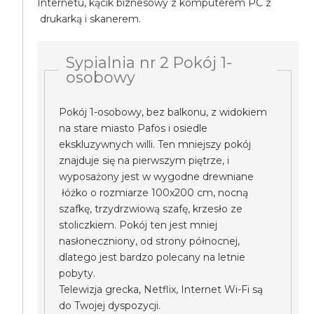
Internetu, kącik biznesowy z komputerem PC z
drukarką i skanerem.
Sypialnia nr 2 Pokój 1-
osobowy
Pokój 1-osobowy, bez balkonu, z widokiem
na stare miasto Pafos i osiedle
ekskluzywnych willi. Ten mniejszy pokój
znajduje się na pierwszym piętrze, i
wyposażony jest w wygodne drewniane
łóżko o rozmiarze 100x200 cm, nocną
szafkę, trzydrzwiową szafę, krzesło ze
stoliczkiem. Pokój ten jest mniej
nasłoneczniony, od strony północnej,
dlatego jest bardzo polecany na letnie
pobyty.
Telewizja grecka, Netflix, Internet Wi-Fi są
do Twojej dyspozycji.