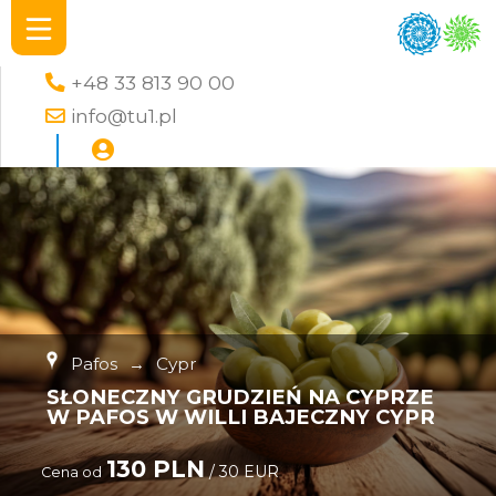
+48 33 813 90 00
info@tu1.pl
Pafos
→
Cypr
SŁONECZNY GRUDZIEŃ NA CYPRZE
W PAFOS W WILLI BAJECZNY CYPR
130 PLN
/ 30 EUR
Cena od