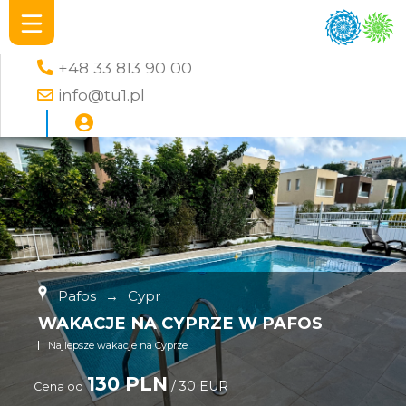
+48 33 813 90 00
info@tu1.pl
Pafos
→
Cypr
WAKACJE NA CYPRZE W PAFOS
Najlepsze wakacje na Cyprze
130 PLN
/ 30 EUR
Cena od