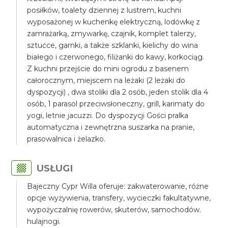
posiłków, toalety dziennej z lustrem, kuchni
wyposażonej w kuchenkę elektryczną, lodówkę z
zamrażarką, zmywarkę, czajnik, komplet talerzy,
sztućce, garnki, a także szklanki, kielichy do wina
białego i czerwonego, filiżanki do kawy, korkociąg.
Z kuchni przejście do mini ogrodu z basenem
całorocznym, miejscem na leżaki (2 leżaki do
dyspozycji) , dwa stoliki dla 2 osób, jeden stolik dla 4
osób, 1 parasol przeciwsłoneczny, grill, karimaty do
yogi, letnie jacuzzi. Do dyspozycji Gości pralka
automatyczna i zewnętrzna suszarka na pranie,
prasowalnica i żelazko.
USŁUGI
Bajeczny Cypr Willa oferuje: zakwaterowanie, różne
opcje wyżywienia, transfery, wycieczki fakultatywne,
wypożyczalnię rowerów, skuterów, samochodów.
hulajnogi.