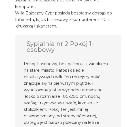
sypialnia mniejsza bez balkonu, TV SAT, PC
komputer.
Willa Bajeczny Cypr posiada bezpłatny dostęp do
Internetu, kącik biznesowy z komputerem PC z
drukarką i skanerem.
Sypialnia nr 2 Pokój 1-
osobowy
Pokój 1-osobowy, bez balkonu, z widokiem
na stare miasto Pafos i osiedle
ekskluzywnych willi. Ten mniejszy pokój
znajduje się na pierwszym piętrze, i
wyposażony jest w wygodne drewniane
łóżko o rozmiarze 100x200 cm, nocną
szafkę, trzydrzwiową szafę, krzesło ze
stoliczkiem. Pokój ten jest mniej
nasłoneczniony, od strony północnej,
dlatego jest bardzo polecany na letnie