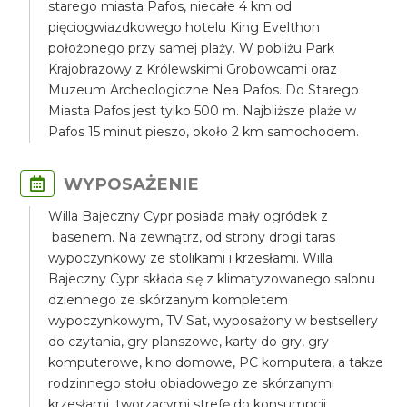
starego miasta Pafos, niecałe 4 km od
pięciogwiazdkowego hotelu King Evelthon
położonego przy samej plaży. W pobliżu Park
Krajobrazowy z Królewskimi Grobowcami oraz
Muzeum Archeologiczne Nea Pafos. Do Starego
Miasta Pafos jest tylko 500 m. Najbliższe plaże w
Pafos 15 minut pieszo, około 2 km samochodem.
WYPOSAŻENIE
Willa Bajeczny Cypr posiada mały ogródek z
basenem. Na zewnątrz, od strony drogi taras
wypoczynkowy ze stolikami i krzesłami. Willa
Bajeczny Cypr składa się z klimatyzowanego salonu
dziennego ze skórzanym kompletem
wypoczynkowym, TV Sat, wyposażony w bestsellery
do czytania, gry planszowe, karty do gry, gry
komputerowe, kino domowe, PC komputera, a także
rodzinnego stołu obiadowego ze skórzanymi
krzesłami, tworzącymi strefę do konsumpcji