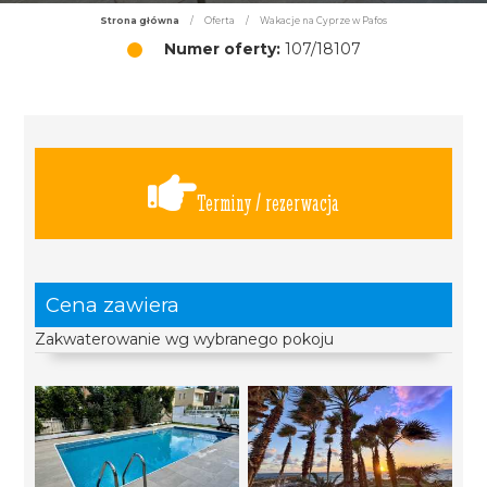
Strona główna
/
Oferta
/
Wakacje na Cyprze w Pafos
Numer oferty:
107/18107
Terminy / rezerwacja
Cena zawiera
Zakwaterowanie wg wybranego pokoju