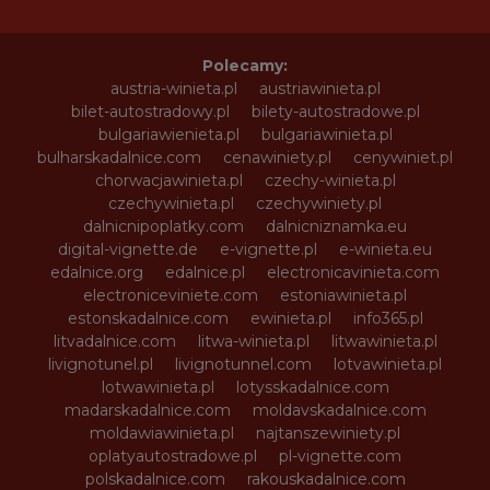
Polecamy:
austria-winieta.pl
austriawinieta.pl
bilet-autostradowy.pl
bilety-autostradowe.pl
bulgariawienieta.pl
bulgariawinieta.pl
bulharskadalnice.com
cenawiniety.pl
cenywiniet.pl
chorwacjawinieta.pl
czechy-winieta.pl
czechywinieta.pl
czechywiniety.pl
dalnicnipoplatky.com
dalnicniznamka.eu
digital-vignette.de
e-vignette.pl
e-winieta.eu
edalnice.org
edalnice.pl
electronicavinieta.com
electroniceviniete.com
estoniawinieta.pl
estonskadalnice.com
ewinieta.pl
info365.pl
litvadalnice.com
litwa-winieta.pl
litwawinieta.pl
livignotunel.pl
livignotunnel.com
lotvawinieta.pl
lotwawinieta.pl
lotysskadalnice.com
madarskadalnice.com
moldavskadalnice.com
moldawiawinieta.pl
najtanszewiniety.pl
oplatyautostradowe.pl
pl-vignette.com
polskadalnice.com
rakouskadalnice.com