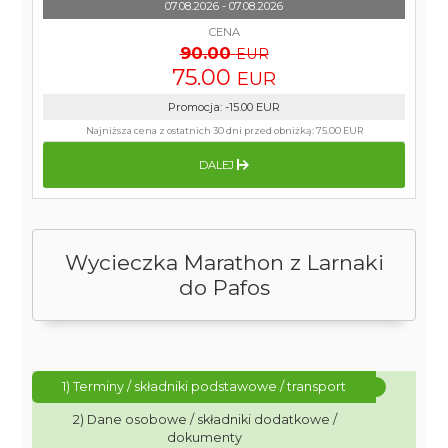
07.08.2026 - 07.08.2026
CENA
90.00
EUR
75.00
EUR
Promocja
:
-15.00
EUR
Najniższa cena z ostatnich 30 dni przed obniżką:
75.00 EUR
DALEJ
Wycieczka Marathon z Larnaki
do Pafos
1) Terminy / składniki podstawowe / transport
2) Dane osobowe / składniki dodatkowe /
dokumenty