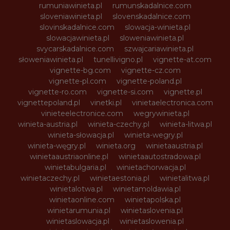
rumuniawinieta.pl
rumunskadalnice.com
sloveniawinieta.pl
slovenskadalnice.com
slovinskadalnice.com
slowacja-winieta.pl
slowacjawinieta.pl
sloweniawinieta.pl
svycarskadalnice.com
szwajcariawinieta.pl
słoweniawinieta.pl
tunellivigno.pl
vignette-at.com
vignette-bg.com
vignette-cz.com
vignette-pl.com
vignette-poland.pl
vignette-ro.com
vignette-si.com
vignette.pl
vignettepoland.pl
vinetki.pl
vinietaelectronica.com
vinieteelectronice.com
wegrywinieta.pl
winieta-austria.pl
winieta-czechy.pl
winieta-litwa.pl
winieta-słowacja.pl
winieta-wegry.pl
winieta-węgry.pl
winieta.org
winietaaustria.pl
winietaaustriaonline.pl
winietaautostradowa.pl
winietabulgaria.pl
winietachorwacja.pl
winietaczechy.pl
winietaestonia.pl
winietalitwa.pl
winietalotwa.pl
winietamoldawia.pl
winietaonline.com
winietapolska.pl
winietarumunia.pl
winietaslovenia.pl
winietaslowacja.pl
winietaslowenia.pl