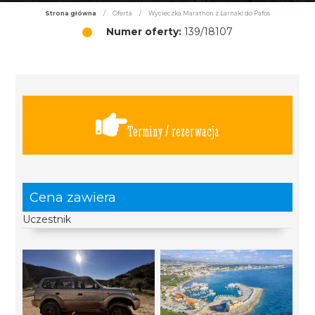
Strona główna
/
Oferta
/
Wycieczka Marathon z Larnaki do Pafos
Numer oferty:
139/18107
Terminy / rezerwacja
Cena zawiera
Uczestnik