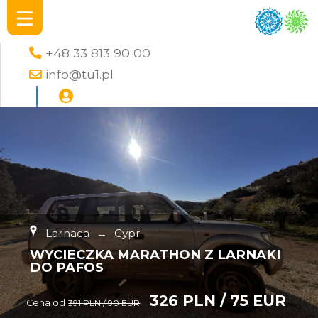
+48 33 813 90 00
info@tu1.pl
Larnaca
→
Cypr
WYCIECZKA MARATHON Z LARNAKI
DO PAFOS
326 PLN / 75 EUR
Cena od
391 PLN / 90 EUR