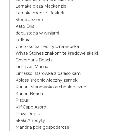
Larnaka plaża Mackenzie
Larnaka meczet Tekkeli
Słone Jezioro
Kato Dris
degustacja w winiarni
Lefkara
Choroikoitia neolityczna wioska
White Stones znakomite kredowe skałki
Governor's Beach
Limassol Marina
Limassol starówka z parasolkami
Kolossi średniowieczny zamek
Kurion stanowisko archeologiczne
Kurion Beach
Pisouri
Klif Cape Aspro
Plaża Dog's
Skała Afrodyty
Mandria pola gospodarcze